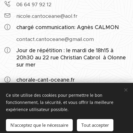
06 64 97 92 12
nicole.cantoceane@aol.fr
chargé communication: Agnès CALMON
contact.cantoceane@gmail.com
Jour de répétition : le mardi de 18h15 à
20h30 au 22 rue Christian Cabrol à Olonne
sur mer
chorale-cant-oceane.fr
Ce site utilise des cookies pour permettre le bon
fonctionnement, la sécurité, et vous offrir la meilleure
expérience utilisateur possible.
Le site web orchestré par le groupe vocal Cant'Océane
(Gabriel 2022) mis à jour: novembre 2025
N'acceptez que le nécessaire
Tout accepter
Contact informations jcmenier@yahoo.fr
Cookies